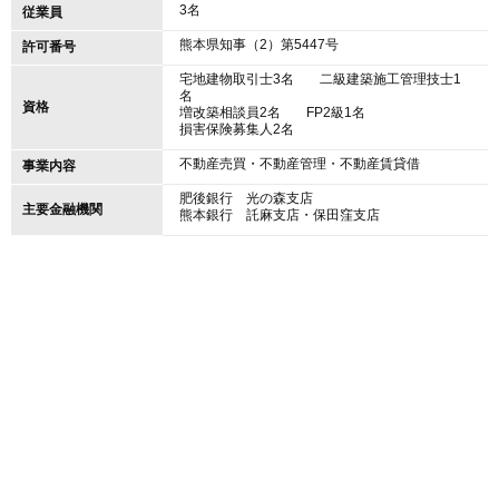
3名
従業員
熊本県知事（2）第5447号
許可番号
宅地建物取引士
3名
二級建築施工管理技士
1
名
資格
増改築相談員
2名
FP2級
1名
損害保険募集人
2名
不動産売買・不動産管理・不動産賃貸借
事業内容
肥後銀行 光の森支店
主要金融機関
熊本銀行 託麻支店・保田窪支店