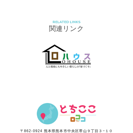
(2) お客さま情報の取扱いに関する規程を明確にし、従業者に周知徹底します。
また、取引先等に対しても適切にお客さま情報を取り扱うように要請します。
RELATED LINKS
(3) お客さま情報の収集に際しては、利用目的を特定して通知または公表し、
関連リンク
その利用目的にしたがってお客さま情報を取り扱います。
(4) お客さま情報の漏洩、紛失、改ざん等を防止するために必要な 対策を講じ
て適切な管理を行います。
(5) 保有するお客さま情報について、お客さま本人からの開示、訂正、削除、
利用停止の依頼を所定の窓口でお受けして、誠意をもって対応いたします。
具体的には、以下の内容に従ってお客さま情報の取り扱いをいたします。
３．お客様の情報の利用目的
当社は、不動産についてのサービスをお客さまにご利用いただくにあたり、 各
種の申込みの受付、訪問、提案、見積、各種の工事やサービス提供等の機会
に、 当社が直接あるいは協力会社又は業務委託先等を通じて、お客さまの個人
〒862-0924 熊本県熊本市中央区帯山９丁目３−１０