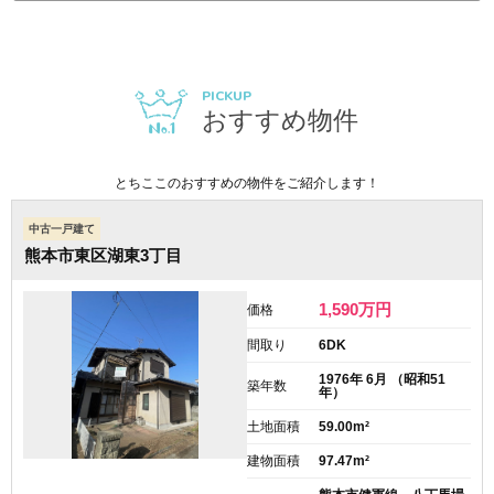
PICKUP
おすすめ物件
とちここのおすすめの物件をご紹介します！
中古一戸建て
熊本市東区湖東3丁目
1,590
万円
価格
間取り
6DK
1976年 6月 （昭和51
築年数
年）
土地面積
59.00m²
建物面積
97.47m²