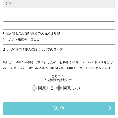
か？
1. 個人情報取り扱い業者の氏名又は名称
とちここ / 株式会社ロココ
２．お客様の情報の保護についての考え方
当社は、当社の業務を円滑に行うため、お客さまの電子メールアドレスをはじ
め、 氏名、住所、電話番号等の情報を収集・利用させていただいております。
当社は、これらのお客さまの個人情報（以下「お客さま情報」といいます。）
とちここ
個人情報保護方針に
の 適正な保護を重大な責務と認識し、この責務を果たすために、次の方針の下
でお客さま 情報を取り扱います。
同意する
同意しない
(1) お客さま情報に適用される個人情報の保護に関する法律その他の関係法令を
遵守し、 適切に取り扱います。また、適宜取扱いの改善に努めます。
送 信