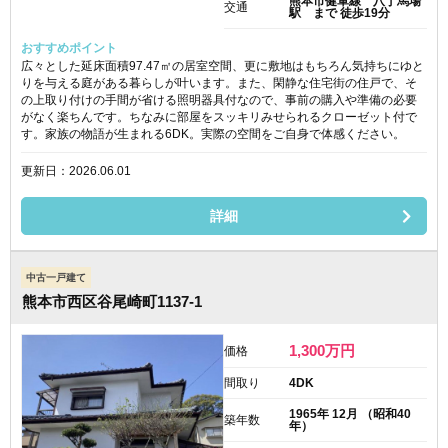
熊本市健軍線 八丁馬場
交通
駅 まで 徒歩19分
おすすめポイント
広々とした延床面積97.47㎡の居室空間、更に敷地はもちろん気持ちにゆと
りを与える庭がある暮らしが叶います。また、閑静な住宅街の住戸で、そ
の上取り付けの手間が省ける照明器具付なので、事前の購入や準備の必要
がなく楽ちんです。ちなみに部屋をスッキリみせられるクローゼット付で
す。家族の物語が生まれる6DK。実際の空間をご自身で体感ください。
更新日：2026.06.01
詳細
中古一戸建て
熊本市西区谷尾崎町1137-1
1,300
万円
価格
間取り
4DK
1965年 12月 （昭和40
築年数
年）