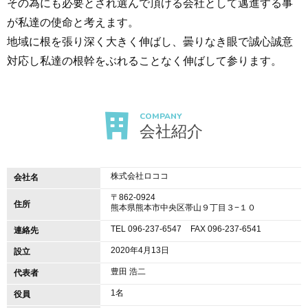
その為にも必要とされ選んで頂ける会社として邁進する事
が私達の使命と考えます。
地域に根を張り深く大きく伸ばし、曇りなき眼で誠心誠意
対応し私達の根幹をぶれることなく伸ばして参ります。
COMPANY
会社紹介
株式会社ロココ
会社名
〒862-0924
住所
熊本県熊本市中央区帯山９丁目３−１０
TEL 096-237-6547
FAX 096-237-6541
連絡先
2020年4月13日
設立
豊田 浩二
代表者
1名
役員