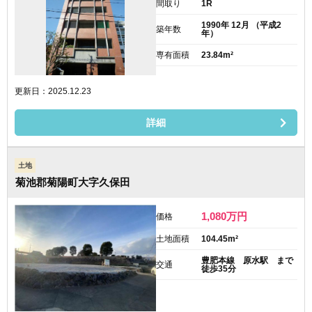
間取り
1R
1990年 12月 （平成2
築年数
年）
専有面積
23.84m²
更新日：2025.12.23
詳細
土地
菊池郡菊陽町大字久保田
1,080
万円
価格
土地面積
104.45m²
豊肥本線 原水駅 まで
交通
徒歩35分