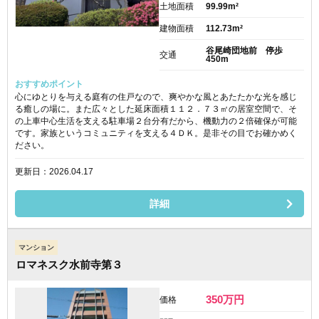
土地面積
99.99m²
建物面積
112.73m²
谷尾崎団地前 停歩
交通
450m
おすすめポイント
心にゆとりを与える庭有の住戸なので、爽やかな風とあたたかな光を感じ
る癒しの場に。また広々とした延床面積１１２．７３㎡の居室空間で、そ
の上車中心生活を支える駐車場２台分有だから、機動力の２倍確保が可能
です。家族というコミュニティを支える４ＤＫ。是非その目でお確かめく
ださい。
更新日：2026.04.17
詳細
マンション
ロマネスク水前寺第３
350
万円
価格